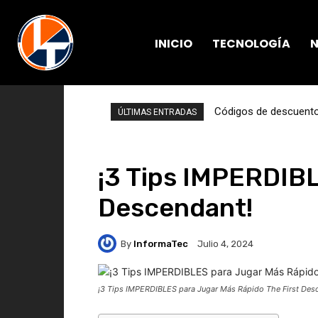
INICIO
TECNOLOGÍA
N
Códigos de descuento 
ÚLTIMAS ENTRADAS
¡3 Tips IMPERDIBL
Descendant!
By
InformaTec
Julio 4, 2024
¡3 Tips IMPERDIBLES para Jugar Más Rápido The First Des