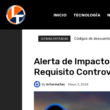
INICIO
TECNOLOGÍA
N
Códigos de descuento 
ÚLTIMAS ENTRADAS
Alerta de Impacto
Requisito Controv
By
InformaTec
Mayo 3, 2024