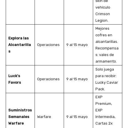
skin de
vehículo
Crimson
Legion.
Mejores
cofres en
Explora las
alcantarillas.
Alcantarilla
Operaciones
9 al 15 mayo
Recompensa
s
s: vales de
armamento.
Solo juega
Luck’s
para recibir:
Operaciones
9 al 15 mayo
Favors
Lucky Caviar
Pack.
EXP
Premium,
Suministros
EXP
Semanales
Warfare
9 al 15 mayo
Intermedia,
Warfare
Cartas 2x