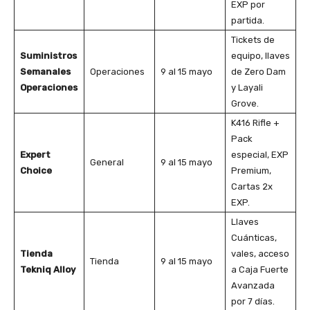
EXP por
partida.
Tickets de
Suministros
equipo, llaves
Semanales
Operaciones
9 al 15 mayo
de Zero Dam
Operaciones
y Layali
Grove.
K416 Rifle +
Pack
Expert
especial, EXP
General
9 al 15 mayo
Choice
Premium,
Cartas 2x
EXP.
Llaves
Cuánticas,
Tienda
vales, acceso
Tienda
9 al 15 mayo
Tekniq Alloy
a Caja Fuerte
Avanzada
por 7 días.