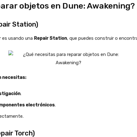
parar objetos en Dune: Awakening?
pair Station)
ar es usando una
Repair Station
, que puedes construir o encontr
n necesitas:
stigación
.
mponentes electrónicos
.
rectamente.
pair Torch)