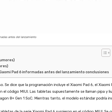
madas antes del lanzamiento
(rumores)
ores)
 Xiaomi Pad 6 informadas antes del lanzamiento conclusiones
so. Se dice que la programación incluye el Xiaomi Pad 6, el Xiaomi
 el código MIUI. Las tabletas supuestamente se llaman pipa y li
gon 8+ Gen 1 SoC. Mientras tanto, el modelo estándar podría i
abletas de la serie Xiaomi Pad 6 surgieron en el código MIUI. Se 