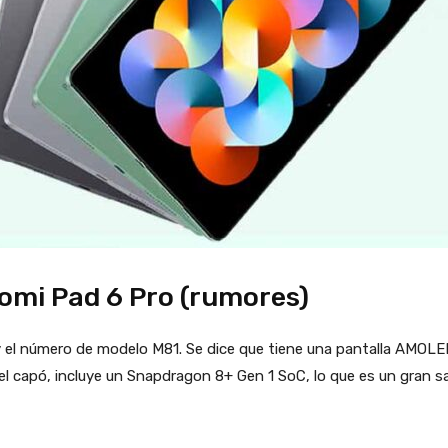
aomi Pad 6 Pro (rumores)
n’ y el número de modelo M81. Se dice que tiene una pantalla AMOL
o el capó, incluye un Snapdragon 8+ Gen 1 SoC, lo que es un gran 