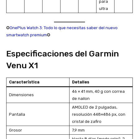
para
ultra
✪
OnePlus Watch 3: Todo lo que necesitas saber del nuevo
smartwatch premium
✪
Especificaciones del Garmin
Venu X1
Característica
Detalles
46 × 41 mm, 40 g con correa
Dimensiones
de nailon
AMOLED de 2 pulgadas,
Pantalla
resolución 448×486 px, con
cristal de zafiro
Grosor
7,9 mm
Hasta 8 días (modo reloj), 2