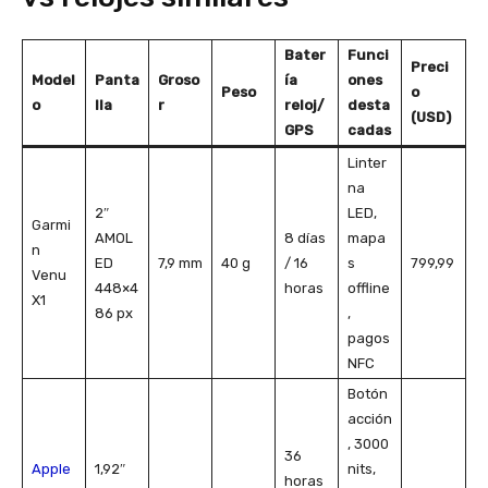
Bater
Funci
Preci
Model
Panta
Groso
ía
ones
Peso
o
o
lla
r
reloj/
desta
(USD)
GPS
cadas
Linter
na
2″
LED,
Garmi
AMOL
8 días
mapa
n
ED
7,9 mm
40 g
/ 16
s
799,99
Venu
448×4
horas
offline
X1
86 px
,
pagos
NFC
Botón
acción
, 3000
36
Apple
1,92″
nits,
horas