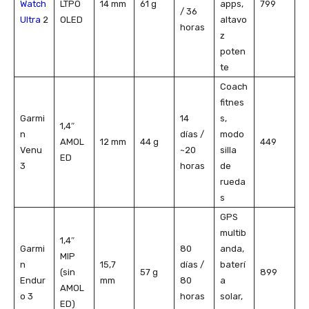
Watch
LTPO
14 mm
61 g
apps,
799
/ 36
Ultra
2
OLED
altavo
horas
z
poten
te
Coach
fitnes
Garmi
14
s,
1,4″
n
días /
modo
AMOL
12 mm
44 g
449
Venu
~20
silla
ED
3
horas
de
rueda
s
GPS
multib
1,4″
Garmi
80
anda,
MIP
n
15,7
días /
baterí
(sin
57 g
899
Endur
mm
80
a
AMOL
o 3
horas
solar,
ED)