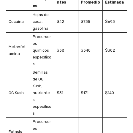
ntes
Promedio
Estimada
es
Hojas de
Cocaína
coca,
$42
$735
$693
gasolina
Precursor
es
Metanfet
químicos
$38
$340
$302
amina
específico
s
Semillas
de OG
Kush,
OG Kush
nutriente
$31
$171
$140
s
específico
s
Precursor
es
Éxtasis