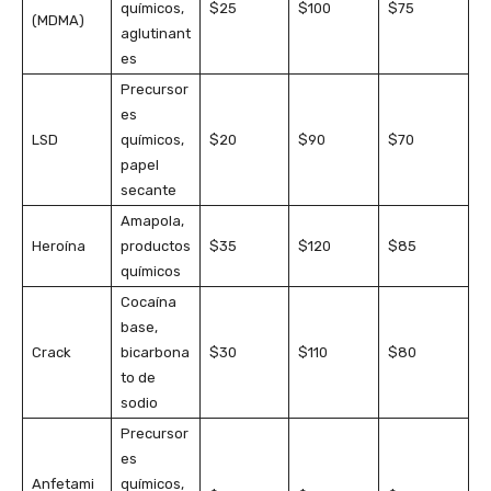
químicos,
$25
$100
$75
(MDMA)
aglutinant
es
Precursor
es
LSD
químicos,
$20
$90
$70
papel
secante
Amapola,
Heroína
productos
$35
$120
$85
químicos
Cocaína
base,
Crack
bicarbona
$30
$110
$80
to de
sodio
Precursor
es
Anfetami
químicos,