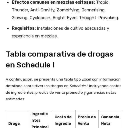
Efectos comunes en mezclas exitosas:
Tropic
Thunder, Anti-Gravity, Zombifying, Jennerising,
Glowing, Cyclopean, Bright-Eyed, Thought-Provoking.​
Requisitos:
Instalaciones de cultivo adecuadas y
experiencia en mezclas.​
Tabla comparativa de drogas
en Schedule I
A continuación, se presenta una tabla tipo Excel con información
detallada sobre diversas drogas en
Schedule I
, incluyendo costos
de ingredientes, precios de venta promedio y ganancias netas
estimadas:​
Ingredie
Costo de
Precio de
Ganancia
ntes
Droga
Ingredie
Venta
Neta
Principal