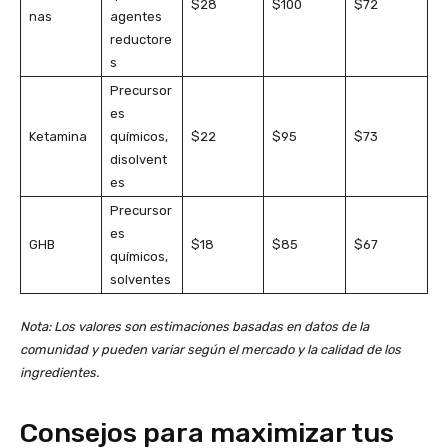
$28
$100
$72
nas
agentes
reductore
s
Precursor
es
Ketamina
químicos,
$22
$95
$73
disolvent
es
Precursor
es
GHB
$18
$85
$67
químicos,
solventes
Nota: Los valores son estimaciones basadas en datos de la
comunidad y pueden variar según el mercado y la calidad de los
ingredientes.
Consejos para maximizar tus