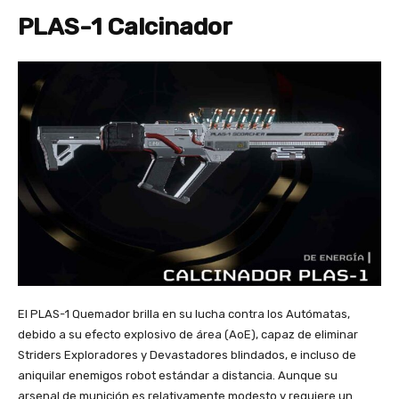
PLAS-1 Calcinador
El PLAS-1 Quemador brilla en su lucha contra los Autómatas,
debido a su efecto explosivo de área (AoE), capaz de eliminar
Striders Exploradores y Devastadores blindados, e incluso de
aniquilar enemigos robot estándar a distancia. Aunque su
arsenal de munición es relativamente modesto y requiere un