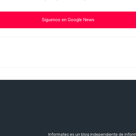
Siguenos en Google News
Cuota
Informatec es un blog independiente de inform