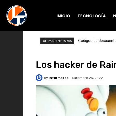
INICIO
TECNOLOGÍA
N
Códigos de descuento 
ÚLTIMAS ENTRADAS
Los hacker de Rai
By
InformaTec
Diciembre 23, 2022