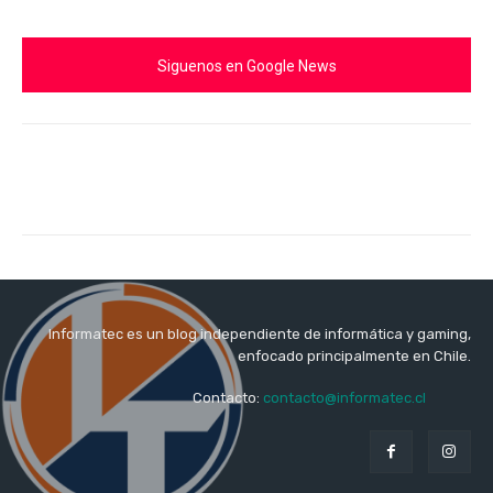
Siguenos en Google News
Informatec es un blog independiente de informática y gaming,
enfocado principalmente en Chile.
Contacto:
contacto@informatec.cl