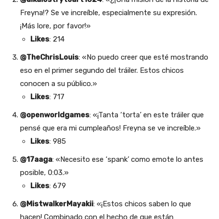
Freyna!? Se ve increíble, especialmente su expresión.
¡Más lore, por favor!»
Likes
: 214
@TheChrisLouis
: «No puedo creer que esté mostrando
eso en el primer segundo del tráiler. Estos chicos
conocen a su público.»
Likes
: 717
@openworldgames
: «¡Tanta ‘torta’ en este tráiler que
pensé que era mi cumpleaños! Freyna se ve increíble.»
Likes
: 985
@17aaga
: «Necesito ese ‘spank’ como emote lo antes
posible, 0:03.»
Likes
: 679
@MistwalkerMayakii
: «¡Estos chicos saben lo que
hacen! Combinado con el hecho de que están