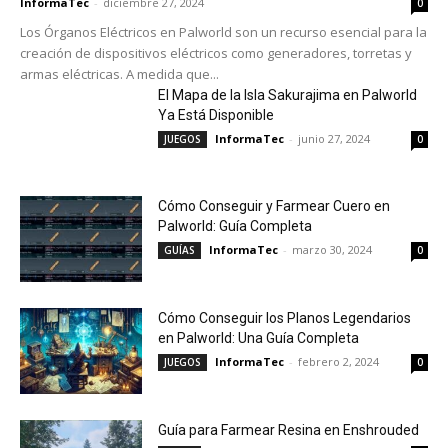
InformaTec
-
diciembre 27, 2024
0
Los Órganos Eléctricos en Palworld son un recurso esencial para la
creación de dispositivos eléctricos como generadores, torretas y
armas eléctricas. A medida que...
El Mapa de la Isla Sakurajima en Palworld
Ya Está Disponible
InformaTec
-
junio 27, 2024
JUEGOS
0
Cómo Conseguir y Farmear Cuero en
Palworld: Guía Completa
InformaTec
-
marzo 30, 2024
GUÍAS
0
Cómo Conseguir los Planos Legendarios
en Palworld: Una Guía Completa
InformaTec
-
febrero 2, 2024
JUEGOS
0
Guía para Farmear Resina en Enshrouded