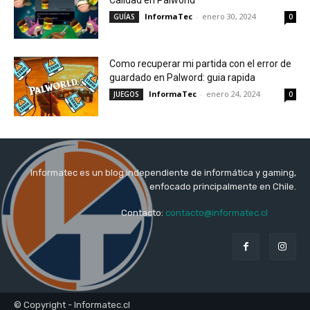
Calidad en Palworld
InformaTec
-
enero 30, 2024
GUÍAS
0
Como recuperar mi partida con el error de
guardado en Palword: guia rapida
InformaTec
-
enero 24, 2024
JUEGOS
0
Informatec es un blog independiente de informática y gaming,
enfocado principalmente en Chile.
Contacto:
contacto@informatec.cl
© Copyright - Informatec.cl