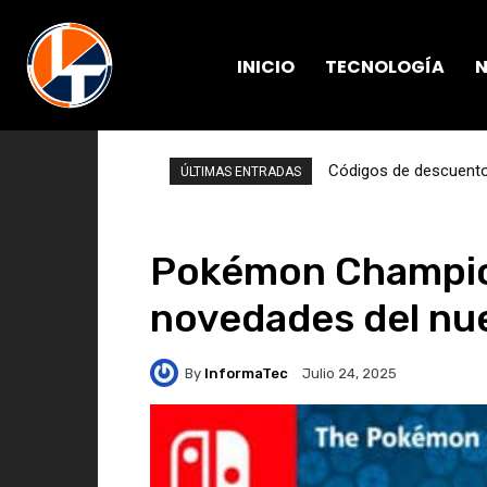
INICIO
TECNOLOGÍA
N
Códigos de descuento 
ÚLTIMAS ENTRADAS
Pokémon Champion
novedades del nu
By
InformaTec
Julio 24, 2025