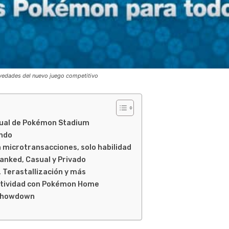
vedades del nuevo juego competitivo
tual de Pokémon Stadium
undo
 microtransacciones, solo habilidad
nked, Casual y Privado
Terastallización y más
tividad con Pokémon Home
 Showdown