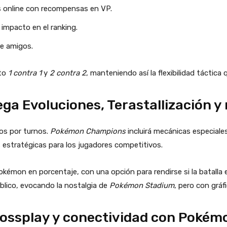
os online con recompensas en VP.
impacto en el ranking.
re amigos.
ato
1 contra 1
y
2 contra 2
, manteniendo así la flexibilidad táctica q
 Evoluciones, Terastallización y
os por turnos.
Pokémon Champions
incluirá mecánicas especial
 estratégicas para los jugadores competitivos.
Pokémon en porcentaje, con una opción para rendirse si la batalla
blico, evocando la nostalgia de
Pokémon Stadium
, pero con grá
ssplay y conectividad con Poké