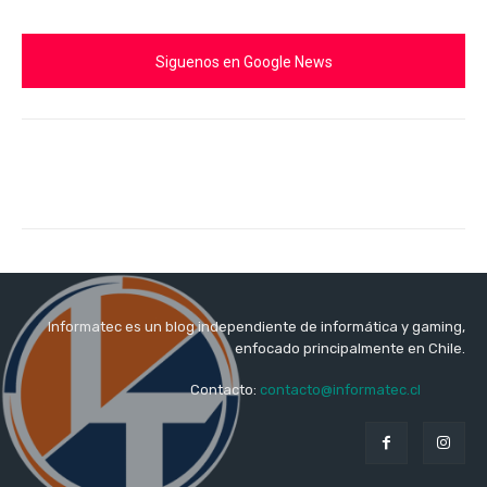
Siguenos en Google News
Informatec es un blog independiente de informática y gaming,
enfocado principalmente en Chile.
Contacto:
contacto@informatec.cl