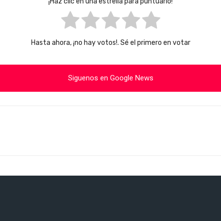
¡Haz clic en una estrella para puntuarlo!
Hasta ahora, ¡no hay votos!. Sé el primero en votar
Siguenos en Google News
Cuota