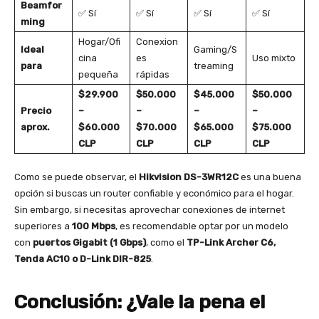
Beamfor
✅ Sí
✅ Sí
✅ Sí
✅ Sí
ming
Hogar/Ofi
Conexion
Ideal
Gaming/S
cina
es
Uso mixto
para
treaming
pequeña
rápidas
$29.900
$50.000
$45.000
$50.000
Precio
–
–
–
–
aprox.
$60.000
$70.000
$65.000
$75.000
CLP
CLP
CLP
CLP
Como se puede observar, el
Hikvision DS-3WR12C
es una buena
opción si buscas un router confiable y económico para el hogar.
Sin embargo, si necesitas aprovechar conexiones de internet
superiores a
100 Mbps
, es recomendable optar por un modelo
con
puertos Gigabit (1 Gbps)
, como el
TP-Link Archer C6,
Tenda AC10 o D-Link DIR-825
.
Conclusión: ¿Vale la pena el