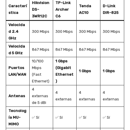
Hikvision
TP-Link
Caracterí
Tenda
D-Link
DS-
Archer
stica
AC10
DIR-825
3WR12C
C6
Velocida
d 2.4
300 Mbps
300 Mbps
300 Mbps
300 Mbps
GHz
Velocida
867 Mbps
867 Mbps
867 Mbps
867 Mbps
d 5 GHz
10/100
1 Gbps
Puertos
Mbps
(Gigabit
1 Gbps
1 Gbps
LAN/WAN
(Fast
Ethernet
Ethernet)
)
4
4
4
4
Antenas
externas
externas
externas
externas
de 5 dBi
Tecnolog
ía MU-
✅ Sí
✅ Sí
✅ Sí
✅ Sí
MIMO