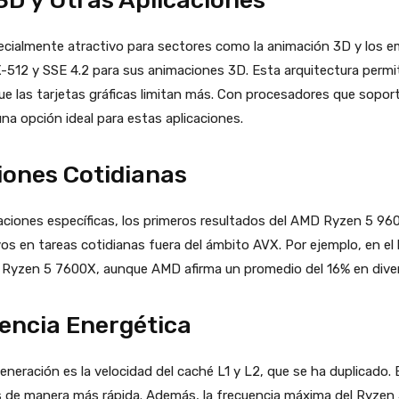
3D y Otras Aplicaciones
ialmente atractivo para sectores como la animación 3D y los emul
-512 y SSE 4.2 para sus animaciones 3D. Esta arquitectura perm
ue las tarjetas gráficas limitan más. Con procesadores que sopo
na opción ideal para estas aplicaciones.
iones Cotidianas
caciones específicas, los primeros resultados del AMD Ryzen 5 96
vos en tareas cotidianas fuera del ámbito AVX. Por ejemplo, en 
l Ryzen 5 7600X, aunque AMD afirma un promedio del 16% en diver
iencia Energética
neración es la velocidad del caché L1 y L2, que se ha duplicado.
 de manera más rápida. Además, la frecuencia máxima del Ryzen 