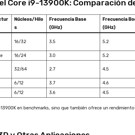
el Core i9-13900K: Comparación d
ctur
Núcleos/Hilo
Frecuencia Base
Frecuencia Bo
s
(GHz)
(GHz)
16/32
3.5
5.2
ke
16/24
3.0
5.2
32/64
2.7
4.5
6/12
3.7
4.6
6/12
3.6
4.5
i9-13900K en benchmarks, sino que también ofrece un rendimiento 