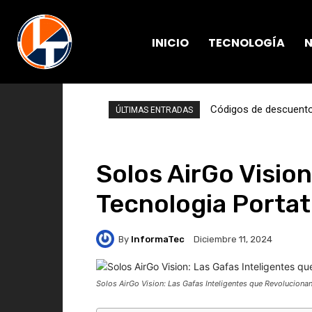
INICIO
TECNOLOGÍA
N
Códigos de descuento 
ÚLTIMAS ENTRADAS
Solos AirGo Vision
Tecnologia Portati
By
InformaTec
Diciembre 11, 2024
Solos AirGo Vision: Las Gafas Inteligentes que Revolucionan