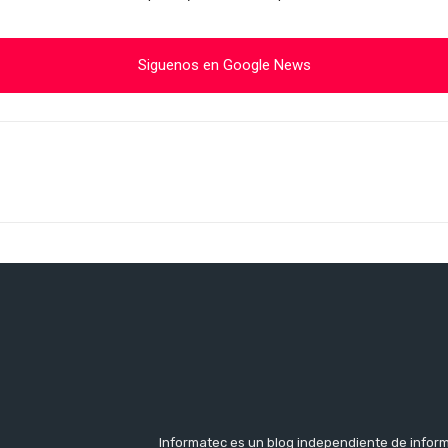
Siguenos en Google News
Cuota
Informatec es un blog independiente de inform