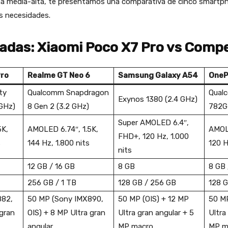
a media-alta, te presentamos una comparativa de cinco smartph
s necesidades.
adas: Xiaomi Poco X7 Pro vs Comp
Pro
Realme GT Neo 6
Samsung Galaxy A54
OneP
ty
Qualcomm Snapdragon
Qual
Exynos 1380 (2.4 GHz)
 GHz)
8 Gen 2 (3.2 GHz)
782G 
Super AMOLED 6.4″,
5K,
AMOLED 6.74″, 1.5K,
AMOL
FHD+, 120 Hz, 1.000
s
144 Hz, 1.800 nits
120 H
nits
12 GB / 16 GB
8 GB
8 GB 
256 GB / 1 TB
128 GB / 256 GB
128 G
882,
50 MP (Sony IMX890,
50 MP (OIS) + 12 MP
50 MP
 gran
OIS) + 8 MP Ultra gran
Ultra gran angular + 5
Ultra
angular
MP macro
MP m