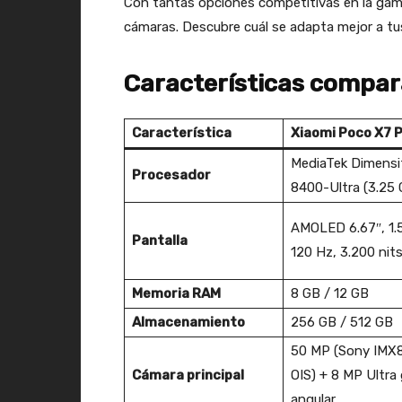
Con tantas opciones competitivas en la gam
cámaras. Descubre cuál se adapta mejor a tu
Características compar
Característica
Xiaomi Poco X7 
MediaTek Dimensi
Procesador
8400-Ultra (3.25
AMOLED 6.67″, 1.
Pantalla
120 Hz, 3.200 nit
Memoria RAM
8 GB / 12 GB
Almacenamiento
256 GB / 512 GB
50 MP (Sony IMX
Cámara principal
OIS) + 8 MP Ultra
angular