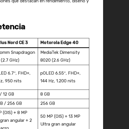
ones que destacan en rendimiento, diseño y
etencia
lus Nord CE 3
Motorola Edge 40
comm Snapdragon
MediaTek Dimensity
(2.7 GHz)
8020 (2.6 GHz)
ED 6.7″, FHD+,
pOLED 6.55″, FHD+,
z, 950 nits
144 Hz, 1.200 nits
/ 12 GB
8 GB
B / 256 GB
256 GB
 (OIS) + 8 MP
50 MP (OIS) + 13 MP
 gran angular + 2
Ultra gran angular
acro