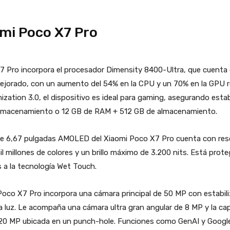
omi Poco X7 Pro
7 Pro incorpora el procesador Dimensity 8400-Ultra, que cuenta
ejorado, con un aumento del 54% en la CPU y un 70% en la GPU r
ation 3.0, el dispositivo es ideal para gaming, asegurando estabi
almacenamiento o 12 GB de RAM + 512 GB de almacenamiento.
de 6,67 pulgadas AMOLED del Xiaomi Poco X7 Pro cuenta con resol
l millones de colores y un brillo máximo de 3.200 nits. Está proteg
 a la tecnología Wet Touch.
Poco X7 Pro incorpora una cámara principal de 50 MP con estabil
 luz. Le acompaña una cámara ultra gran angular de 8 MP y la ca
de 20 MP ubicada en un punch-hole. Funciones como GenAI y Google