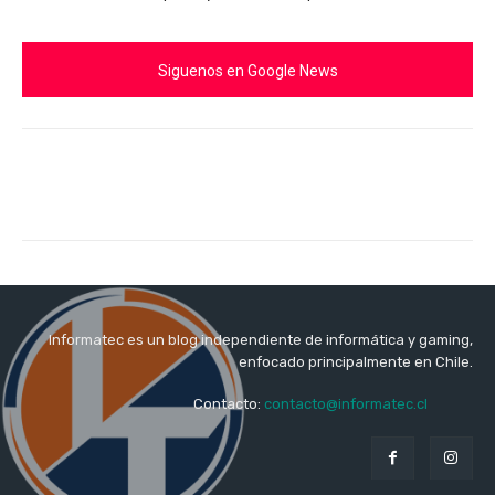
Siguenos en Google News
Informatec es un blog independiente de informática y gaming,
enfocado principalmente en Chile.
Contacto:
contacto@informatec.cl