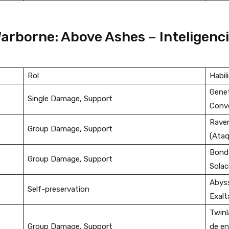
rborne: Above Ashes – Inteligenci
Rol
Habil
Genet
Single Damage, Support
Conve
Raven
Group Damage, Support
(Ataq
Bond 
Group Damage, Support
Solac
Abyss
Self-preservation
Exalt
Twinl
Group Damage, Support
de en