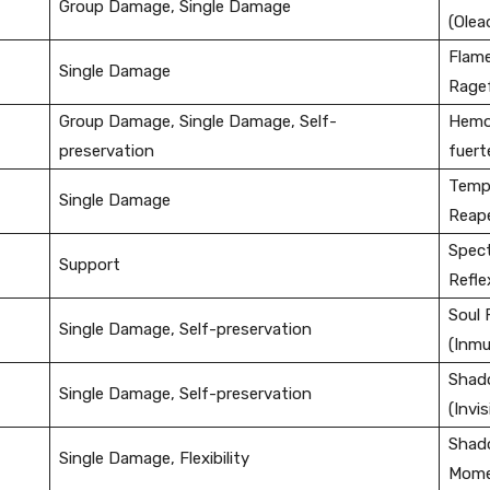
Group Damage, Single Damage
(Olea
Flame
Single Damage
Ragef
Group Damage, Single Damage, Self-
Hemop
preservation
fuert
Tempe
Single Damage
Reape
Spect
Support
Refle
Soul 
Single Damage, Self-preservation
(Inmu
Shado
Single Damage, Self-preservation
(Invis
Shado
Single Damage, Flexibility
Momen