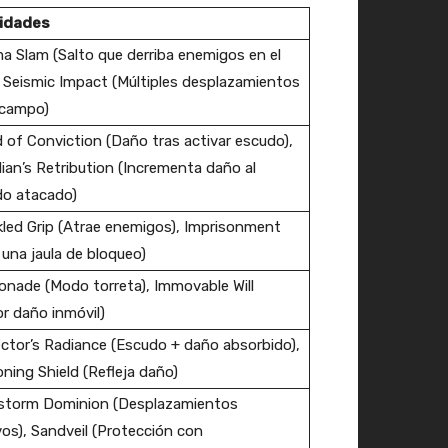
lidades
 Slam (Salto que derriba enemigos en el
, Seismic Impact (Múltiples desplazamientos
 campo)
d of Conviction (Daño tras activar escudo),
ian’s Retribution (Incrementa daño al
do atacado)
led Grip (Atrae enemigos), Imprisonment
 una jaula de bloqueo)
nade (Modo torreta), Immovable Will
r daño inmóvil)
ctor’s Radiance (Escudo + daño absorbido),
ning Shield (Refleja daño)
storm Dominion (Desplazamientos
os), Sandveil (Protección con