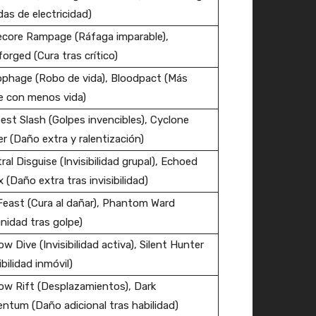
das de electricidad)
core Rampage (Ráfaga imparable),
orged (Cura tras crítico)
hage (Robo de vida), Bloodpact (Más
e con menos vida)
st Slash (Golpes invencibles), Cyclone
r (Daño extra y ralentización)
ral Disguise (Invisibilidad grupal), Echoed
x (Daño extra tras invisibilidad)
Feast (Cura al dañar), Phantom Ward
nidad tras golpe)
w Dive (Invisibilidad activa), Silent Hunter
ibilidad inmóvil)
w Rift (Desplazamientos), Dark
tum (Daño adicional tras habilidad)