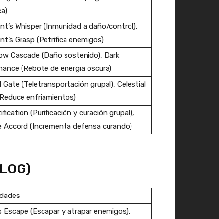
a)
nt’s Whisper (Inmunidad a daño/control),
nt’s Grasp (Petrifica enemigos)
ow Cascade (Daño sostenido), Dark
ance (Rebote de energía oscura)
l Gate (Teletransportación grupal), Celestial
(Reduce enfriamientos)
ification (Purificación y curación grupal),
e Accord (Incrementa defensa curando)
(LOG)
idades
s Escape (Escapar y atrapar enemigos),