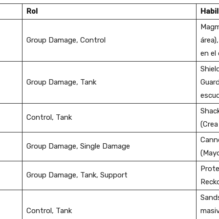
Rol
Habi
Magma
Group Damage, Control
área)
en el
Shiel
Group Damage, Tank
Guard
escu
Shack
Control, Tank
(Crea
Canno
Group Damage, Single Damage
(Mayo
Prote
Group Damage, Tank, Support
Recko
Sand
Control, Tank
masiv