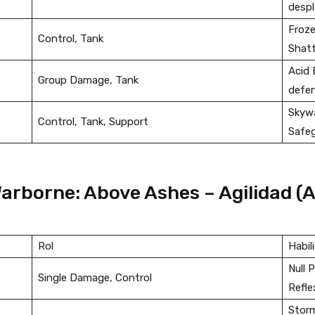
desp
Froze
Control, Tank
Shatt
Acid 
Group Damage, Tank
defen
Skywa
Control, Tank, Support
Safeg
arborne: Above Ashes – Agilidad (A
Rol
Habil
Null 
Single Damage, Control
Refle
Storm