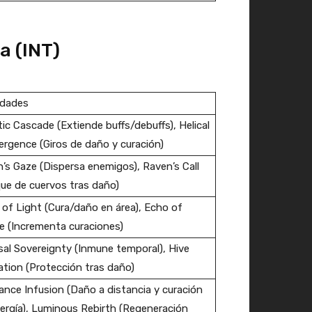
a (INT)
idades
ic Cascade (Extiende buffs/debuffs), Helical
rgence (Giros de daño y curación)
’s Gaze (Dispersa enemigos), Raven’s Call
ue de cuervos tras daño)
of Light (Cura/daño en área), Echo of
e (Incrementa curaciones)
al Sovereignty (Inmune temporal), Hive
ation (Protección tras daño)
ance Infusion (Daño a distancia y curación
ergía), Luminous Rebirth (Regeneración