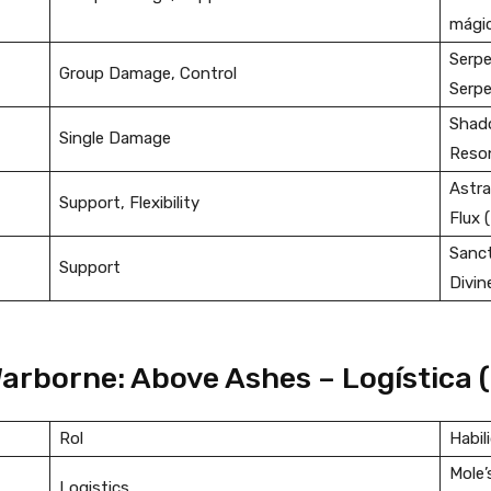
mágic
Serpe
Group Damage, Control
Serpe
Shad
Single Damage
Reson
Astra
Support, Flexibility
Flux 
Sanct
Support
Divin
arborne: Above Ashes – Logística 
Rol
Habil
Mole’
Logistics