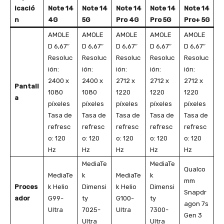
icació
Note 14
Note 14
Note 14
Note 14
Note 14
n
4G
5G
Pro 4G
Pro 5G
Pro+ 5G
AMOLE
AMOLE
AMOLE
AMOLE
AMOLE
D 6,67″
D 6,67″
D 6,67″
D 6,67″
D 6,67″
Resoluc
Resoluc
Resoluc
Resoluc
Resoluc
ión:
ión:
ión:
ión:
ión:
2400 x
2400 x
2712 x
2712 x
2712 x
Pantall
1080
1080
1220
1220
1220
a
píxeles
píxeles
píxeles
píxeles
píxeles
Tasa de
Tasa de
Tasa de
Tasa de
Tasa de
refresc
refresc
refresc
refresc
refresc
o: 120
o: 120
o: 120
o: 120
o: 120
Hz
Hz
Hz
Hz
Hz
MediaTe
MediaTe
Qualco
MediaTe
k
MediaTe
k
mm
Proces
k Helio
Dimensi
k Helio
Dimensi
Snapdr
ador
G99-
ty
G100-
ty
agon 7s
Ultra
7025-
Ultra
7300-
Gen 3
Ultra
Ultra