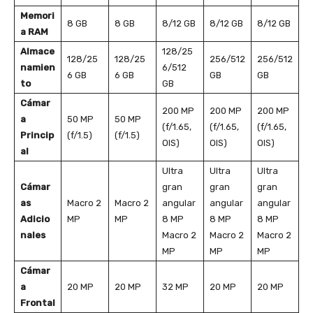
Memori
8 GB
8 GB
8/12 GB
8/12 GB
8/12 GB
a RAM
Almace
128/25
128/25
128/25
256/512
256/512
namien
6/512
6 GB
6 GB
GB
GB
to
GB
Cámar
200 MP
200 MP
200 MP
a
50 MP
50 MP
(f/1.65,
(f/1.65,
(f/1.65,
Princip
(f/1.5)
(f/1.5)
OIS)
OIS)
OIS)
al
Ultra
Ultra
Ultra
Cámar
gran
gran
gran
as
Macro 2
Macro 2
angular
angular
angular
Adicio
MP
MP
8 MP
8 MP
8 MP
nales
Macro 2
Macro 2
Macro 2
MP
MP
MP
Cámar
a
20 MP
20 MP
32 MP
20 MP
20 MP
Frontal