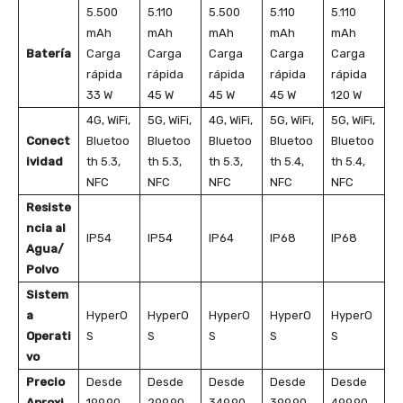
5.500
5.110
5.500
5.110
5.110
mAh
mAh
mAh
mAh
mAh
Batería
Carga
Carga
Carga
Carga
Carga
rápida
rápida
rápida
rápida
rápida
33 W
45 W
45 W
45 W
120 W
4G, WiFi,
5G, WiFi,
4G, WiFi,
5G, WiFi,
5G, WiFi,
Conect
Bluetoo
Bluetoo
Bluetoo
Bluetoo
Bluetoo
ividad
th 5.3,
th 5.3,
th 5.3,
th 5.4,
th 5.4,
NFC
NFC
NFC
NFC
NFC
Resiste
ncia al
IP54
IP54
IP64
IP68
IP68
Agua/
Polvo
Sistem
a
HyperO
HyperO
HyperO
HyperO
HyperO
Operati
S
S
S
S
S
vo
Precio
Desde
Desde
Desde
Desde
Desde
Aproxi
199,90
299,90
349,90
399,90
499,90