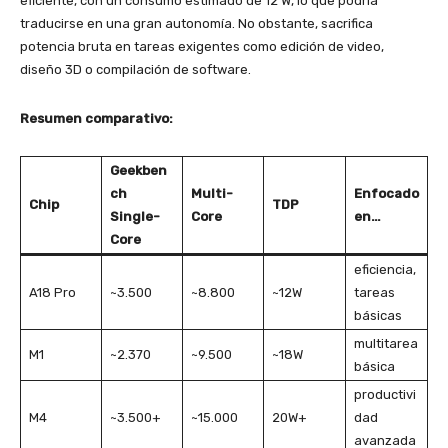
eficiente, con un consumo estimado de 12 W, lo que podría
traducirse en una gran autonomía. No obstante, sacrifica
potencia bruta en tareas exigentes como edición de video,
diseño 3D o compilación de software.
Resumen comparativo:
Geekben
ch
Multi-
Enfocado
Chip
TDP
Single-
Core
en…
Core
eficiencia,
A18 Pro
~3.500
~8.800
~12W
tareas
básicas
multitarea
M1
~2.370
~9.500
~18W
básica
productivi
M4
~3.500+
~15.000
20W+
dad
avanzada