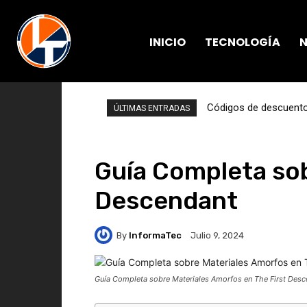
INICIO
TECNOLOGÍA
N
Códigos de descuento 
ÚLTIMAS ENTRADAS
Guía Completa sob
Descendant
By
InformaTec
Julio 9, 2024
Guía Completa sobre Materiales Amorfos en The First Desc