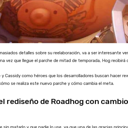
masiados detalles sobre su reelaboración, va a ser interesante ve
 vez que llegue el parche de mitad de temporada, Hog recibirá 
e y Cassidy como héroes que los desarrolladores buscan hacer r
cómo se realiza este nuevo parche y cómo cambia el meta.
l rediseño de Roadhog con cambios
sin matarlo y que nadie lo use, ya que una de las gracias princip